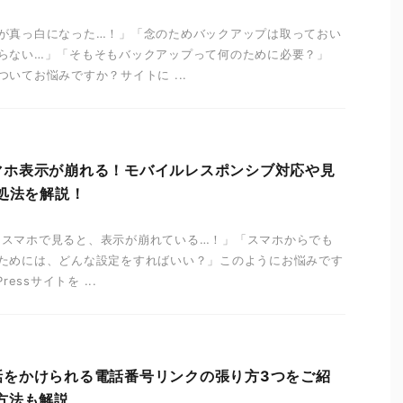
が真っ白になった…！」「念のためバックアップは取っておい
らない…」「そもそもバックアップって何のために必要？」
いてお悩みですか？サイトに ...
のスマホ表示が崩れる！モバイルレスポンシブ対応や見
対処法を解説！
イトをスマホで見ると、表示が崩れている…！」「スマホからでも
ためには、どんな設定をすればいい？」このようにお悩みです
essサイトを ...
で電話をかけられる電話番号リンクの張り方3つをご紹
方法も解説