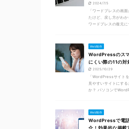
2024/7/5
「ワードプレスの画面
たけど、戻し方がわか
ワードプレスの復元につ
Web制作
WordPress
にくい際の11の
2025/10/29
「WordPressサ
見やすいサイトにする
か？ パソコンでWordPr
Web制作
WordPress
介！効果的な掲載