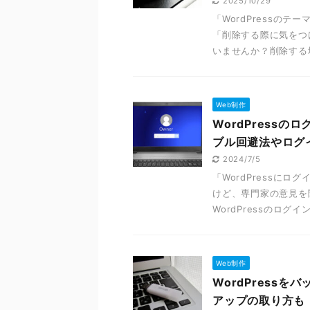
2025/10/29
「WordPressの
「削除する際に気をつけ
いませんか？削除する場
Web制作
WordPress
ブル回避法やログ
2024/7/5
「WordPressに
けど、専門家の意見を聞
WordPressのログイン
Web制作
WordPress
アップの取り方も