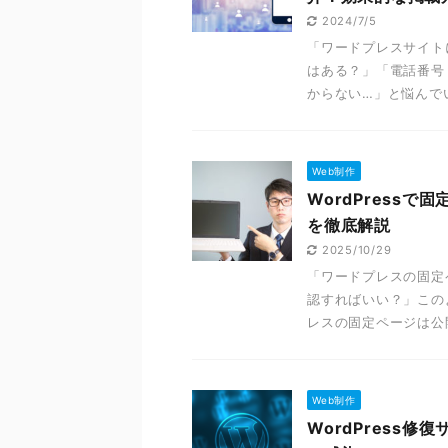
2024/7/5
「ワードプレスサイト
はある？」「電話番号
からない…」と悩んでい
Web制作
WordPress
を徹底解説
2025/10/29
「ワードプレスの固定
認すればいい？」この
レスの固定ページは公開
Web制作
WordPress